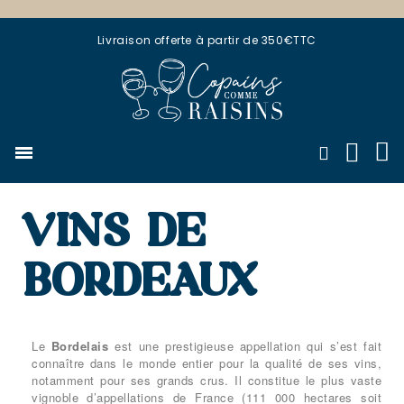
Livraison offerte à partir de 350€TTC
VINS DE
BORDEAUX
Le
Bordelais
est une prestigieuse appellation qui s’est fait
connaître dans le monde entier pour la qualité de ses vins,
notamment pour ses grands crus. Il constitue le plus vaste
vignoble d’appellations de France (111 000 hectares soit