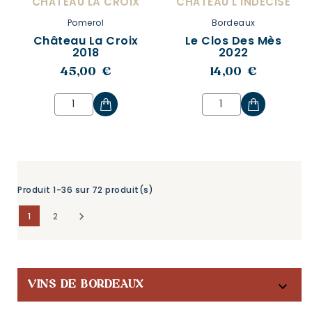
CHÂTEAU LA CROIX
CHÂTEAU L'INDÉCISE
Pomerol
Bordeaux
Château La Croix
Le Clos Des Mès
2018
2022
45,00 €
14,00 €
Produit 1-36 sur 72 produit(s)

1
2

VINS DE BORDEAUX