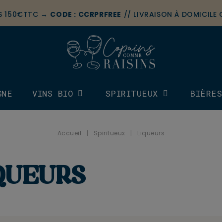
ÈS 150€TTC →
CODE : CCRPRFREE
// LIVRAISON À DOMICILE
GNE
VINS BIO
SPIRITUEUX
BIÈRE
Accueil
Spiritueux
Liqueurs
QUEURS