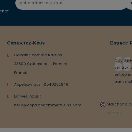
achat
Contactez-Nous
Espace 
Copains comme Raisins
Cav Sele
33500 Catusseau - Pomerol
vin aux p
France
entrepri
transmett
Appelez-nous :
0540202846
Écrivez-nous :
Marchand ap
hello@copainscommeraisins.com
vérifier
.