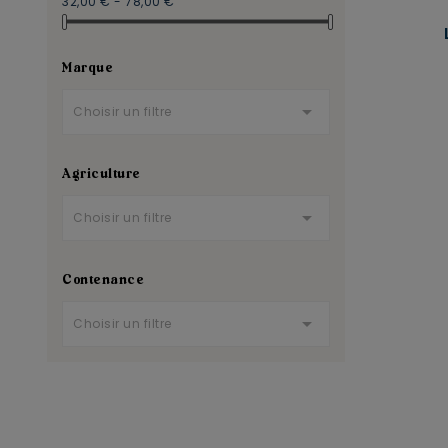
32,00 € - 78,00 €
Marque

Choisir un filtre
Agriculture

Choisir un filtre
Contenance

Choisir un filtre