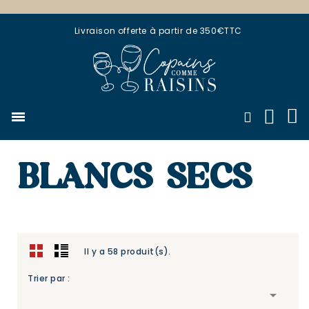
Livraison offerte à partir de 350€TTC
BLANCS SECS
Il y a 58 produit(s).
Trier par :
