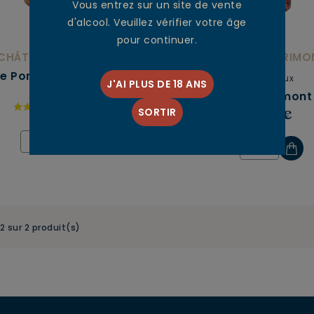
Vous entrez sur un site de vente
d'alcool. Veuillez vérifier votre âge
pour continuer.
CHÂTEAU GRIMONT
CHÂTEAU GRIMO
De Pomme 100% Naturel
Bordeaux
J'AI PLUS DE 18 ANS
Clairet De Grimont
5,00 €
SORTIR
7,00 €
-2 sur 2 produit(s)