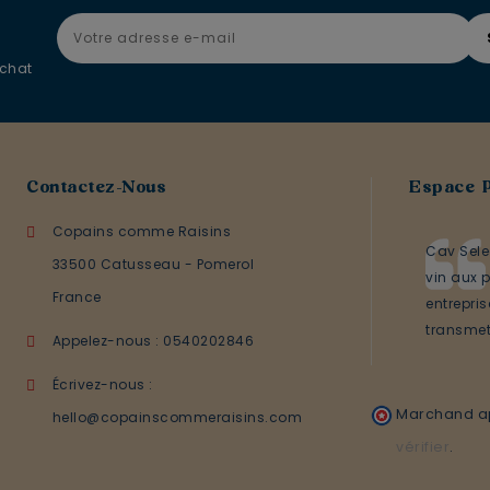
achat
Contactez-Nous
Espace 
Copains comme Raisins
Cav Sele
33500 Catusseau - Pomerol
vin aux p
France
entrepri
transmett
Appelez-nous :
0540202846
Écrivez-nous :
Marchand ap
hello@copainscommeraisins.com
(1
vérifier
.