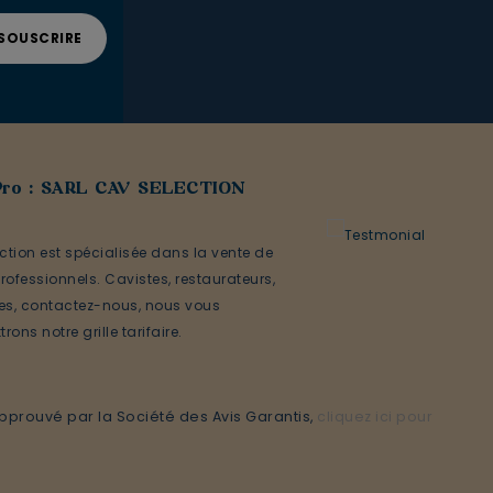
Pro : SARL CAV SELECTION
ction est spécialisée dans la vente de
rofessionnels. Cavistes, restaurateurs,
ses, contactez-nous, nous vous
rons notre grille tarifaire.
prouvé par la Société des Avis Garantis,
cliquez ici pour
 avis)