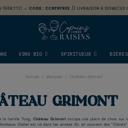
ÈS 150€TTC →
CODE : CCRPRFREE
// LIVRAISON À DOMICILE
GNE
VINS BIO
SPIRITUEUX
BIÈRE
Accueil
Marques
Château Grimont
ÂTEAU GRIMONT
e la famille Yung,
Château Grimont
occupe une place de choix sur l
 Bordeaux Clairet est né dans les années 50, en souvenir des "Clarets