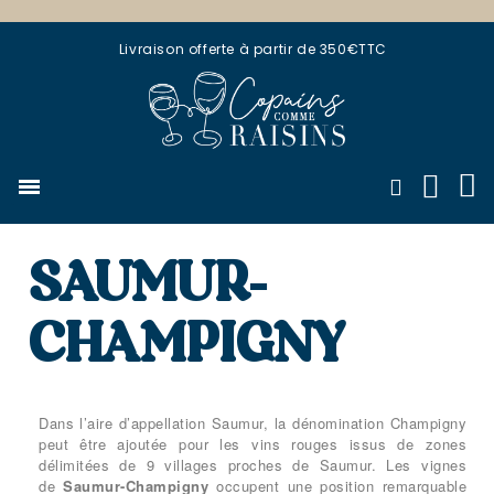
Livraison offerte à partir de 350€TTC
SAUMUR-
CHAMPIGNY
Dans l’aire d’appellation Saumur, la dénomination Champigny
peut être ajoutée pour les vins rouges issus de zones
délimitées de 9 villages proches de Saumur. Les vignes
de
Saumur-Champigny
occupent une position remarquable