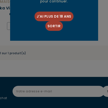
pour continuer.
MAISON MOUNICQ
a Vieillie Nadé En Fût
95,00 €
J'AI PLUS DE 18 ANS
SORTIR
1 sur 1 produit(s)
achat