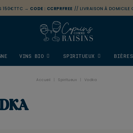
ÈS 150€TTC →
CODE : CCRPRFREE
// LIVRAISON À DOMICILE
GNE
VINS BIO
SPIRITUEUX
BIÈRE
Accueil
Spiritueux
Vodka
DKA