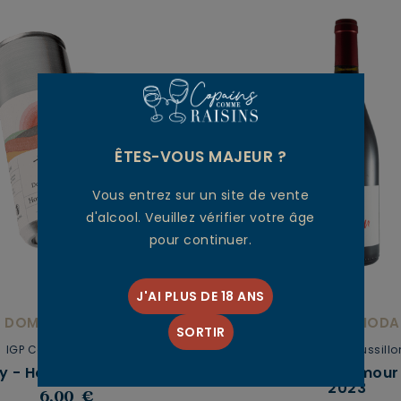
ÊTES-VOUS MAJEUR ?
Vous entrez sur un site de vente
d'alcool. Veuillez vérifier votre âge
pour continuer.
J'AI PLUS DE 18 ANS
DOMAINE MODAT
DOMAINE MODA
SORTIR
IGP Côtes Catalanes
Côtes du Roussillo
y - Hors Norme. 2021
Le Petit ModAt'mou
2023
6,00 €