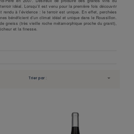
and-Père en 2007. Désireux de produire des grands vins du
rroir idéal. Lorsqu’il est venu pour la première fois découvrir
t rendu à l’évidence : le terroir est unique. En effet, perchées
nes bénéficient d’un climat idéal et unique dans le Roussillon.
 de gneiss (très vieille roche métamorphique proche du granit),
icheur et la finesse.

Trier par :