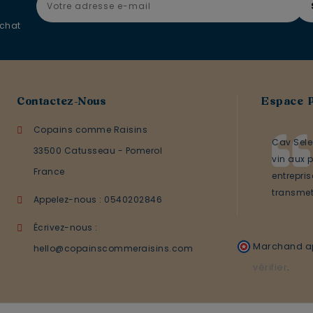
achat
Contactez-Nous
Espace 
Copains comme Raisins
Cav Sele
33500 Catusseau - Pomerol
vin aux p
France
entrepri
transmett
Appelez-nous :
0540202846
Écrivez-nous :
Marchand ap
hello@copainscommeraisins.com
vérifier
.