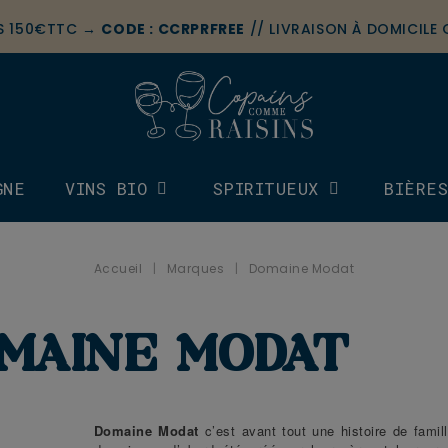
ÈS 150€TTC →
CODE : CCRPRFREE
// LIVRAISON À DOMICILE
GNE
VINS BIO
SPIRITUEUX
BIÈRE
Accueil
Marques
Domaine Modat
MAINE MODAT
Domaine Modat
c’est avant tout une histoire de famil