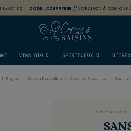
ÈS 150€TTC →
CODE : CCRPRFREE
// LIVRAISON À DOMICILE
GNE
VINS BIO
SPIRITUEUX
BIÈRE
Région
Vins du Roussillon
Côtes du Roussillon
Sans pl
.
Domaine Modat
.
SAN