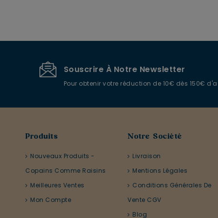
Souscrire À Notre Newsletter
Pour obtenir votre réduction de 10€ dès 150€ d'
Produits
Notre Société
Nouveaux Produits -
Livraison
Copains Comme Raisins
Mentions Légales
Meilleures Ventes
Conditions Générales De
Mon Compte
Vente CGV
Blog