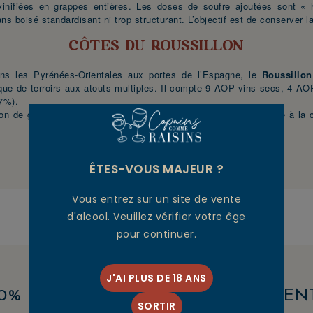
 vinifiées en grappes entières. Les doses de soufre ajoutées sont « 
ans boisé standardisant ni trop structurant. L’objectif est de conserver l
CÔTES DU ROUSSILLON
ans les Pyrénées-Orientales aux portes de l’Espagne, le
Roussillon
que de terroirs aux atouts multiples. Il compte 9 AOP vins secs, 4 AO
17%).
ion de grands vignerons tels que Gérard Gauby, qui ont participé à l
Les vins du domaine Modat
ÊTES-VOUS MAJEUR ?
Vous entrez sur un site de vente
d'alcool. Veuillez vérifier votre âge
pour continuer.
J'AI PLUS DE 18 ANS
00% EN STOCK
AVIS CLIEN
SORTIR