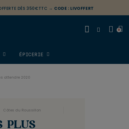
 OFFERTE DÈS 350€TTC →
CODE : LIVOFFERT
S
ÉPICERIE
us attendre 2020
 .
Côtes du Roussillon
S PLUS