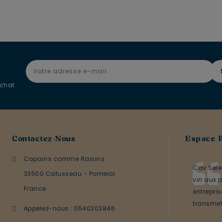
achat
Contactez-Nous
Espace 
Copains comme Raisins
Cav Sele
33500 Catusseau - Pomerol
vin aux p
France
entrepri
transmett
Appelez-nous :
0540202846