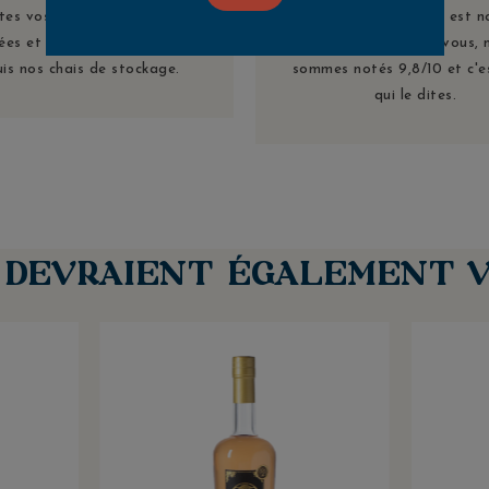
tes vos commandes sont
Votre satisfaction est n
ées et préparées avec soins
priorité ! Grâce à vous, 
is nos chais de stockage.
sommes notés 9,8/10 et c'e
qui le dites.
S DEVRAIENT ÉGALEMENT V