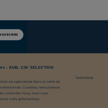
Pro : SARL CAV SELECTION
ction est spécialisée dans la vente de
rofessionnels. Cavistes, restaurateurs,
ses, contactez-nous, nous vous
rons notre grille tarifaire.