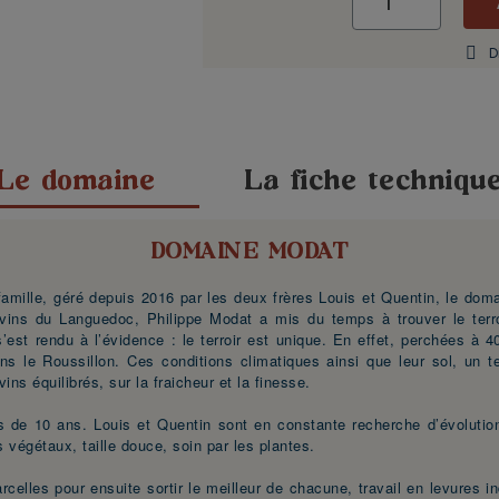
D
Le domaine
La fiche techniqu
DOMAINE MODAT
famille, géré depuis 2016 par les deux frères Louis et Quentin, le doma
ins du Languedoc, Philippe Modat a mis du temps à trouver le terroir
l s’est rendu à l’évidence : le terroir est unique. En effet, perchées à
ns le Roussillon. Ces conditions climatiques ainsi que leur sol, un t
ins équilibrés, sur la fraicheur et la finesse.
 de 10 ans. Louis et Quentin sont en constante recherche d’évolution p
ts végétaux, taille douce, soin par les plantes.
arcelles pour ensuite sortir le meilleur de chacune, travail en levures i