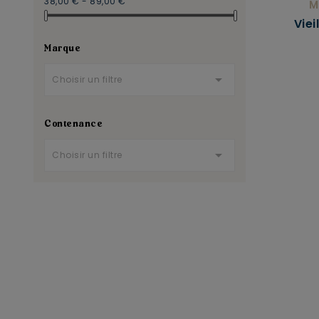
38,00 € - 89,00 €
M
Viei
Marque

Choisir un filtre
Contenance

Choisir un filtre