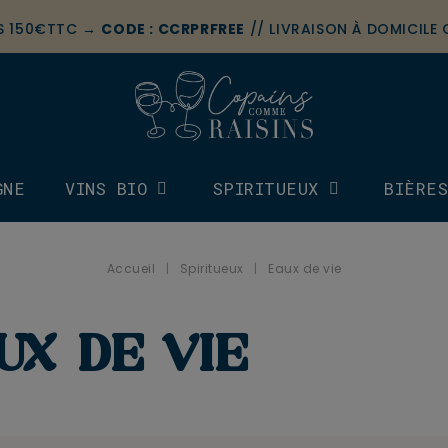
ÈS 150€TTC →
CODE : CCRPRFREE
// LIVRAISON À DOMICILE
GNE
VINS BIO
SPIRITUEUX
BIÈRE
Accueil
Spiritueux
Eaux de vie
UX DE VIE