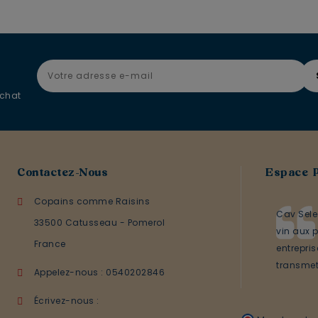
achat
Contactez-Nous
Espace 
Copains comme Raisins
Cav Sele
33500 Catusseau - Pomerol
vin aux p
France
entrepri
transmett
Appelez-nous :
0540202846
Écrivez-nous :