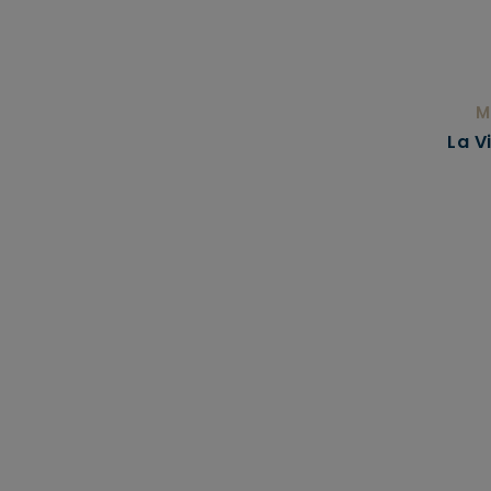
M
La V