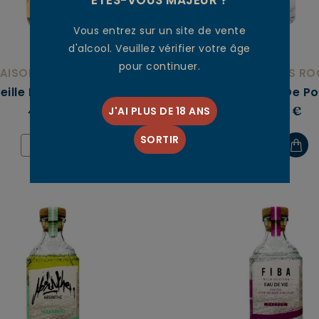
Vous entrez sur un site de vente
d'alcool. Veuillez vérifier votre âge
pour continuer.
AISON LOUIS ROQUE
MAISON LOUIS RO
ieille Prune De Souillac
Eau De Vie De Po
J'AI PLUS DE 18 ANS
49,50 €
42,00 €
SORTIR