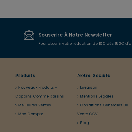
Souscrire À Notre Newsletter
Pour obtenir votre réduction de 10€ dès 150€ d'
Produits
Notre Société
Nouveaux Produits -
Livraison
Copains Comme Raisins
Mentions Légales
Meilleures Ventes
Conditions Générales De
Mon Compte
Vente CGV
Blog