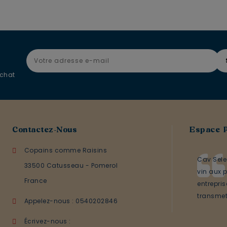
achat
Contactez-Nous
Espace 
Copains comme Raisins
Cav Sele
33500 Catusseau - Pomerol
vin aux p
France
entrepri
transmett
Appelez-nous :
0540202846
Écrivez-nous :