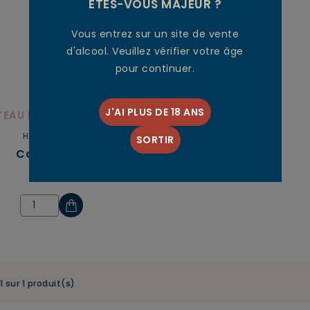
ÊTES-VOUS MAJEUR ?
Vous entrez sur un site de vente
d'alcool. Veuillez vérifier votre âge
pour continuer.
J'AI PLUS DE 18 ANS
EAU LA FON DU BERGER
Haut-Médoc
SORTIR
Cante L'Âne
11,00 €
1 sur 1 produit(s)