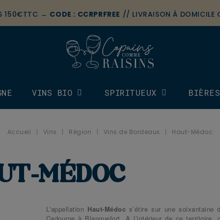
ÈS 150€TTC →
CODE : CCRPRFREE
// LIVRAISON À DOMICILE
GNE
VINS BIO
SPIRITUEUX
BIÈRE
Accueil
Vins
Région
Vins de Bordeaux
Haut-Médoc
UT-MÉDOC
L'appellation
Haut-Médoc
s’étire sur une soixantaine 
Cadourne à Blanquefort. A l’intérieur de ce territoire