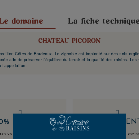
Le domaine
La fiche techniqu
CHATEAU PICORON
astillon Côtes de Bordeaux. Le vignoble est implanté sur des sols argil
e afin de préserver l'équilibre du terroir et la qualité des raisins. Les
 l'appellation.
00% EN STOCK
AVIS CLIEN
tes vos commandes sont
Votre satisfaction est n