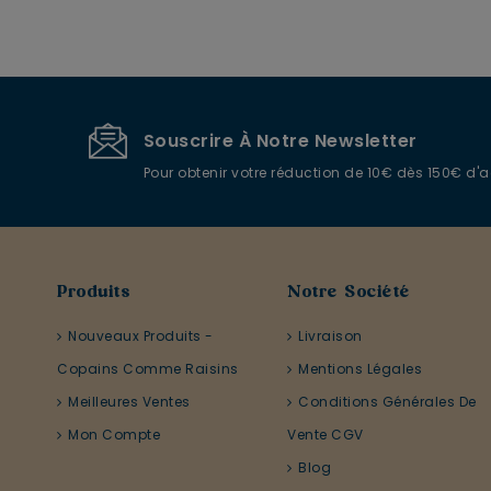
Souscrire À Notre Newsletter
Pour obtenir votre réduction de 10€ dès 150€ d'
Produits
Notre Société
Nouveaux Produits -
Livraison
Copains Comme Raisins
Mentions Légales
Meilleures Ventes
Conditions Générales De
Mon Compte
Vente CGV
Blog