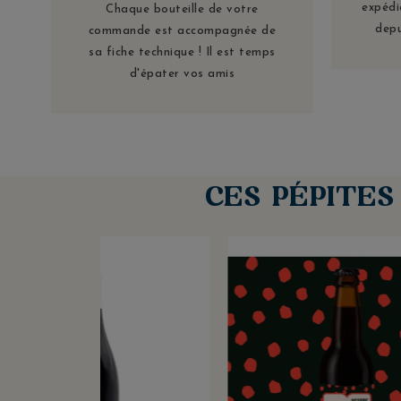
expédi
Chaque bouteille de votre
depu
commande est accompagnée de
sa fiche technique ! Il est temps
d'épater vos amis
CES PÉPITE