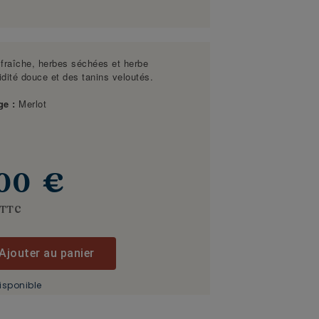
fraîche, herbes séchées et herbe
idité douce et des tanins veloutés.
ge :
Merlot
,00 €
TTC
Ajouter au panier
isponible