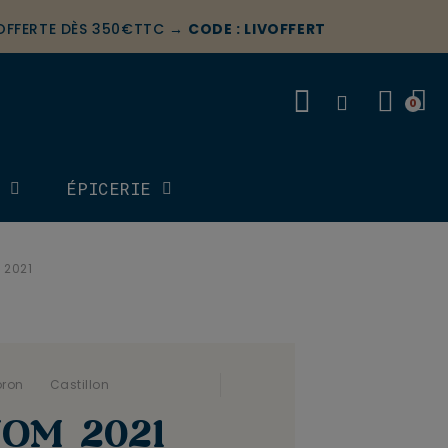
 OFFERTE DÈS 350€TTC →
CODE : LIVOFFERT
S
ÉPICERIE
 2021
oron
. .
Castillon
OM 2021