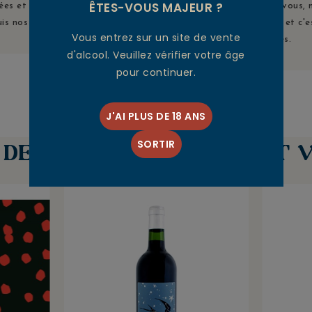
ÊTES-VOUS MAJEUR ?
ées et préparées avec soins
priorité ! Grâce à vous, 
is nos chais de stockage.
sommes notés 9,8/10 et c'e
Vous entrez sur un site de vente
qui le dites.
d'alcool. Veuillez vérifier votre âge
pour continuer.
J'AI PLUS DE 18 ANS
SORTIR
S DEVRAIENT ÉGALEMENT V