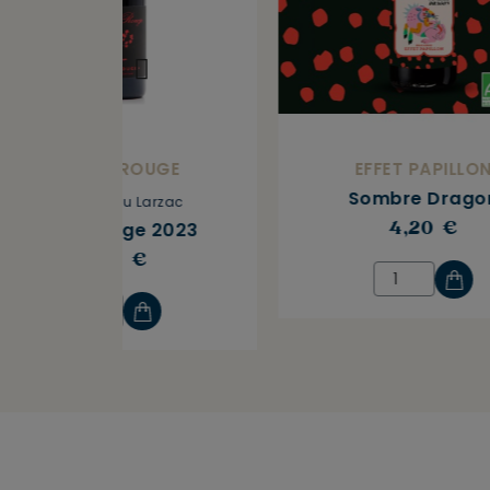
LE CLOS ROUGE
EFFET PAPILLO
Sombre Drago
Terrasses du Larzac
Alerte Rouge 2023
4,20 €
17,00 €