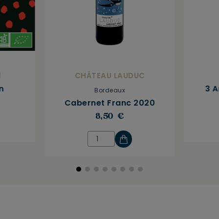
N
CHÂTEAU LAUDUC
n
3 A
Bordeaux
Cabernet Franc 2020
8,50 €