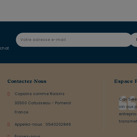
achat
Contactez-Nous
Espace 
Copains comme Raisins
Cav Sele
33500 Catusseau - Pomerol
vin aux p
France
entrepri
transmett
Appelez-nous :
0540202846
Écrivez-nous :