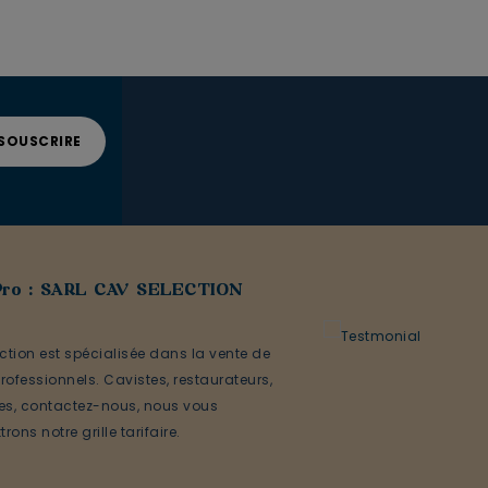
Pro : SARL CAV SELECTION
ction est spécialisée dans la vente de
rofessionnels. Cavistes, restaurateurs,
ses, contactez-nous, nous vous
rons notre grille tarifaire.