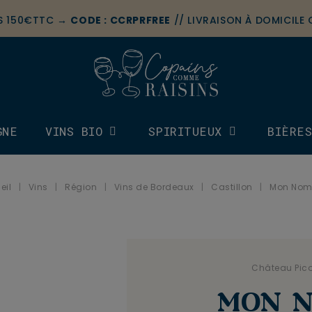
ÈS 150€TTC →
CODE : CCRPRFREE
// LIVRAISON À DOMICILE
GNE
VINS BIO
SPIRITUEUX
BIÈRE
eil
Vins
Région
Vins de Bordeaux
Castillon
Mon Nom
.
Château Pic
MON N