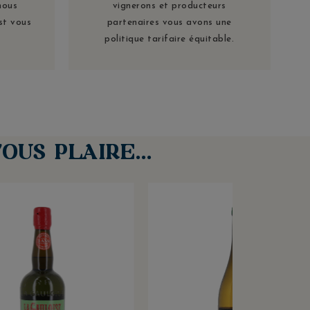
nous
vignerons et producteurs
st vous
partenaires vous avons une
politique tarifaire équitable.
OUS PLAIRE…